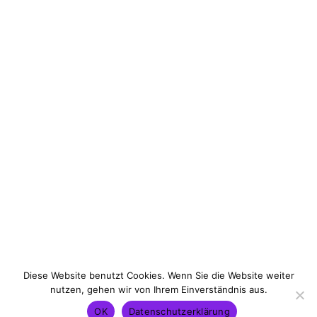
LUXUSMARKEN
PRIVATE CLIENTS
STIFTUNGS- &
GEMEINNÜTZIGKEITSRECHT
ERBRECHT &
UNTERNEHMENSNACHFOLGE
GULF DESK
Diese Website benutzt Cookies. Wenn Sie die Website weiter
nutzen, gehen wir von Ihrem Einverständnis aus.
Kontakt
Impressum
Datenschutz
OK
Datenschutzerklärung